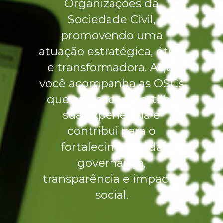
Organizações da
Sociedade Civil,
promovendo uma
atuação estratégica, ética
e transformadora. Aqui
você acompanha as OSCs
que apoia, compartilha
sua experiência e
contribui para o
fortalecimento da
governança,
transparência e impacto
social.