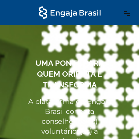
UMA PONTE PARA
QUEM ORIENTA E
TRANSFORMA
A plataforma da Engaja
Brasil conecta
conselheiros(as)
voluntários(as) a