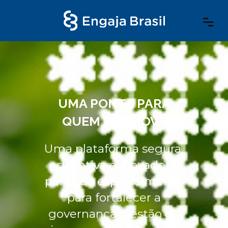
UMA PONTE PARA
QUEM PROMOVE
Uma plataforma segura,
educativa e inovadora,
pensada especialmente
para fortalecer a
governança, gestão de