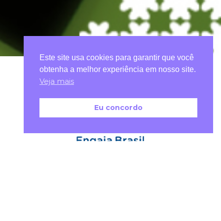
Este site usa cookies para garantir que você
obtenha a melhor experiência em nosso site.
Veja mais
Eu concordo
E-MAIL
SENHA