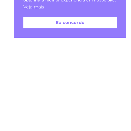
Veja mais
Eu concordo
SIGA A ENGAJA BRASIL
PARCEIRO
INSTITUCIONAL