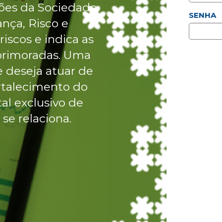
ões da Sociedade
SENHA
nça, Risco e
iscos e indica as
primoradas. Uma
 deseja atuar de
rtalecimento do
tal exclusivo de
se relaciona.