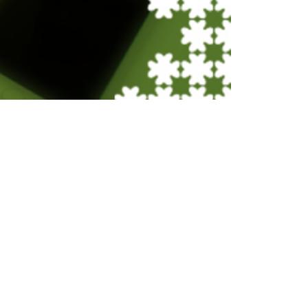
LINKS ÚTEIS
COMO APOIAR
Política de Privacidade
Apoie Nossa Causa
Termo de Uso
Fundo Social Engaja
Código de Ética
Brasil
Canal de Denúncia
FAQ (Perguntas
Frequentes)
Blog