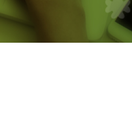
MAPA DO SITE
Home
Quem somos
Como funciona
Investidores
Conselheiros
OSC
Contato